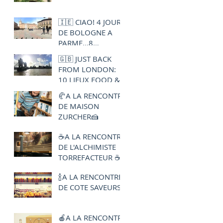
🇮🇪 CIAO! 4 JOURS
DE BOLOGNE A
PARME...8
ADRESSES FOOD A
🇬🇧 JUST BACK
NE PAS RATER🍦🍝
FROM LONDON:
10 LIEUX FOOD &
DRINK A
🥐A LA RENCONTRE
DECOUVRIR ! 🍽 🍸
DE MAISON
ZURCHER🍰
☕A LA RENCONTRE
DE L'ALCHIMISTE
TORREFACTEUR ☕
🍾A LA RENCONTRE
DE COTE SAVEURS
🍎A LA RENCONTRE