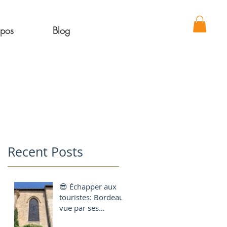
opos
Blog
Recent Posts
😎 Échapper aux
touristes: Bordeaux
vue par ses
habitants 😋